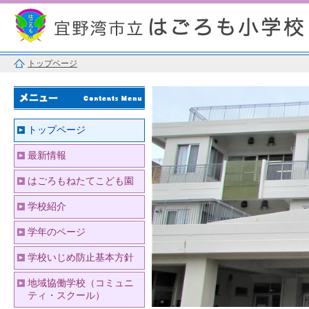
トップページ
トップページ
最新情報
はごろもねたてこども園
学校紹介
学年のページ
学校いじめ防止基本方針
地域協働学校（コミュニ
ティ・スクール）