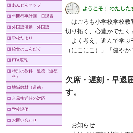
あんぜんマップ
年間行事計画・日課表
はごろも小学校学校教育
外国語活動・外国語
切り拓く、心豊かでたく
学校だより
「よく考え、進んで学ぶ
給食のこんだて
（にこにこ）」「健やか
PTA広報
特別の教科 道徳（道徳
科）
欠席・遅刻・早退
地域教材（道徳）
す。
台風接近時の対応
学校評価
お問い合わせ
お知らせ