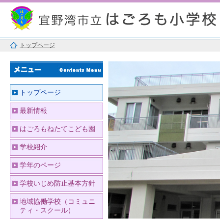
トップページ
トップページ
最新情報
はごろもねたてこども園
学校紹介
学年のページ
学校いじめ防止基本方針
地域協働学校（コミュニ
ティ・スクール）