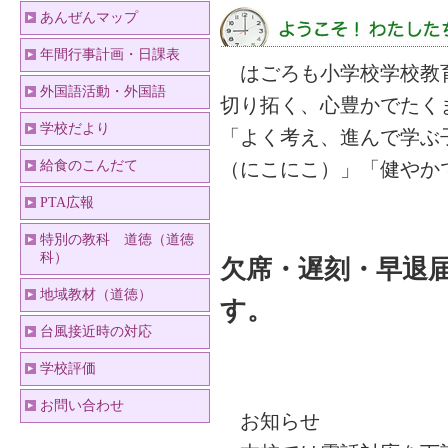
あんぜんマップ
年間行事計画・日課表
はごろも小学校学校教育
外国語活動・外国語
切り拓く、心豊かでたく
学校だより
「よく考え、進んで学ぶ
給食のこんだて
（にこにこ）」「健やか
PTA広報
特別の教科 道徳（道徳
科）
欠席・遅刻・早退
地域教材（道徳）
す。
台風接近時の対応
学校評価
お問い合わせ
お知らせ