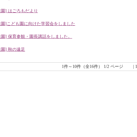
稚園] はごろもだより
稚園]こども園に向けた学習会をしました
稚園] 保育参観・園長講話をしました。
稚園] 秋の遠足
1件～10件（全16件） 1/2 ページ | 1