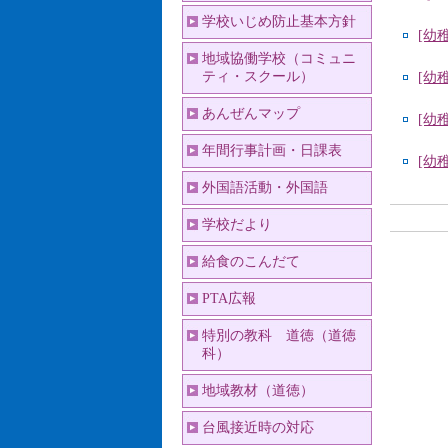
学校いじめ防止基本方針
[幼
地域協働学校（コミュニ
ティ・スクール）
[幼
あんぜんマップ
[幼
年間行事計画・日課表
[幼
外国語活動・外国語
学校だより
給食のこんだて
PTA広報
特別の教科 道徳（道徳
科）
地域教材（道徳）
台風接近時の対応