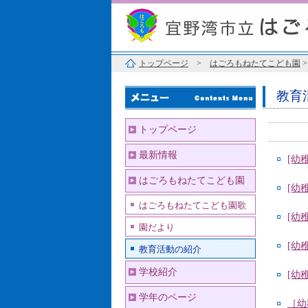
トップページ
>
はごろもねたてこども園
教育
トップページ
最新情報
[幼
はごろもねたてこども園
[幼
はごろもねたてこども園歌
[幼
園だより
[幼
教育活動の紹介
学校紹介
[幼
学年のページ
［幼