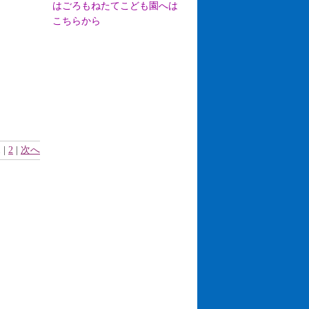
はごろもねたてこども園へは
こちらから
 |
2
|
次へ