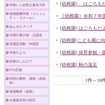
[幼稚園] はごろも
学校いじめ防止基本方針
地域協働学校（コミュニ
［幼稚園］令和７年
ティ・スクール）
あんぜんマップ
[幼稚園] はごろもだ
年間行事計画・日課表
[幼稚園]こども園に
外国語活動・外国語
[幼稚園] 保育参観
学校だより
給食のこんだて
[幼稚園] 秋の遠足
PTA広報
特別の教科 道徳（道徳
1件～10件
科）
地域教材（道徳）
台風接近時の対応