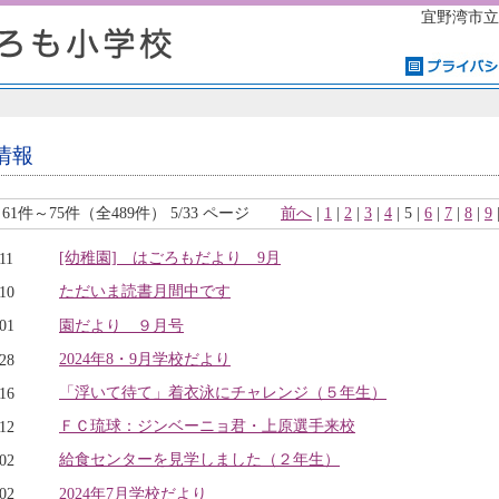
宜野湾市立
情報
61件～75件（全489件） 5/33 ページ
前へ
|
1
|
2
|
3
|
4
| 5 |
6
|
7
|
8
|
9
[幼稚園] はごろもだより 9月
11
ただいま読書月間中です
.10
園だより ９月号
.01
2024年8・9月学校だより
.28
「浮いて待て」着衣泳にチャレンジ（５年生）
.16
ＦＣ琉球：ジンベーニョ君・上原選手来校
.12
給食センターを見学しました（２年生）
.02
2024年7月学校だより
.02