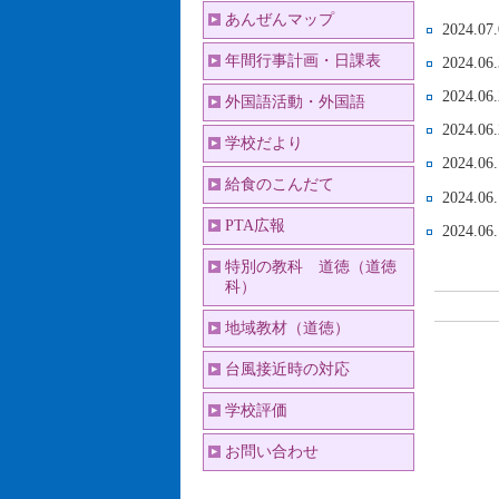
あんぜんマップ
2024.07
年間行事計画・日課表
2024.06
2024.06
外国語活動・外国語
2024.06
学校だより
2024.06
給食のこんだて
2024.06
PTA広報
2024.06.
特別の教科 道徳（道徳
科）
地域教材（道徳）
台風接近時の対応
学校評価
お問い合わせ