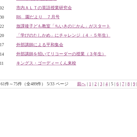
市内ＡＬＴの英語授業研究会
.02
R6 園だより ７月号
.30
放課後子ども教室「ちいきのじかん」がスタート
.22
「学びのたしかめ」にチャレンジ（４・５年生）
.20
外部講師による平和集会
.17
外部講師を招いてリコーダーの授業（３年生）
.14
キングス・ゴーディーくん来校
11
61件～75件（全489件） 5/33 ページ
前へ
|
1
|
2
|
3
|
4
| 5 |
6
|
7
|
8
|
9