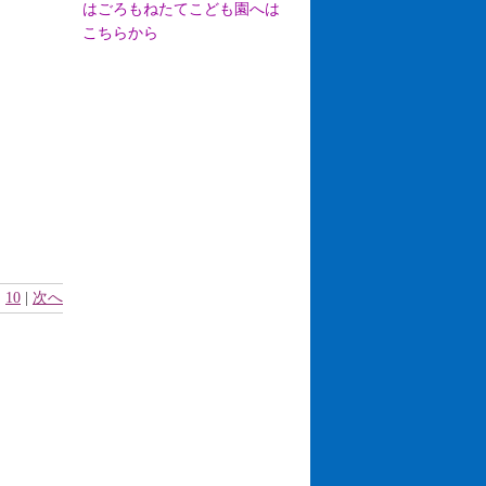
はごろもねたてこども園へは
こちらから
|
10
|
次へ