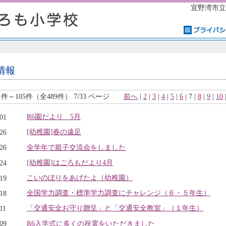
宜野湾市立
情報
1件～105件（全489件） 7/33 ページ
前へ
|
2
|
3
|
4
|
5
|
6
| 7 |
8
|
9
|
10
R6園だより 5月
.01
[幼稚園]春の遠足
.26
全学年で親子交流会をしました
.26
[幼稚園]はごろもだより4月
.24
こいのぼりをあげたよ（幼稚園）
.19
全国学力調査・標準学力調査にチャレンジ（６・５年生）
.18
「交通安全お守り贈呈」と「交通安全教室」（１年生）
11
R6入学式に多くの祝電をいただきました
.09