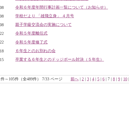
令和６年度年間行事計画一覧について（お知らせ）
.08
学校だより 「雄飛立身」 ４月号
.08
親子学級交流会の実施について
.08
令和５年度離任式
.22
令和５年度修了式
.22
６年生とのお別れの会
.18
卒業する６年生とのドッジボール対決（５年生）
.15
1件～105件（全489件） 7/33 ページ
前へ
|
2
|
3
|
4
|
5
|
6
| 7 |
8
|
9
|
10