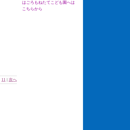
はごろもねたてこども園へは
こちらから
|
11
|
次へ