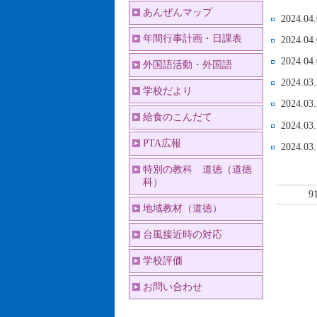
あんぜんマップ
2024.04
年間行事計画・日課表
2024.04
2024.04
外国語活動・外国語
2024.03
学校だより
2024.03
給食のこんだて
2024.03
PTA広報
2024.03
特別の教科 道徳（道徳
科）
9
地域教材（道徳）
台風接近時の対応
学校評価
お問い合わせ